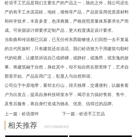
砼语手工艺品是我们主要生产的产品之一，除此之外，我公司还生
产的有手工水泥花砖，地砖，墙饰等产品，产品皆采用优质原材料
和科学技术，丰富多变，色泽典雅，严格按照质量体系要求生产而
成。可依据设计师要求定制产品，更大程度满足设计要求。
当歌曲和传说都已沉寂，已无任何东西能够使人们回想一去不复返
的古代民族时，只有建筑还在说话。我们砼语致力于用建筑勾勒时
代的轮廓，让建筑诉说自己或磅礴，或静好，或激昂，或安逸的故
事。将建筑融于自然，身处其中，却不知自然在那里终了，艺术自
那里开始。产品应用广泛，彰显人与自然和谐。
公司位于中原地带，紧邻太行山，得天独厚，交通便利，以服务客
户为出发点，提高自身科技研发水平，竭尽全力搞好售前、售中、
及售后服务，将自身打造成为驰名、优质、信得过的品牌。
上一篇：
砼语摆件
下一篇：
砼语手工艺品
相关推荐
RECOMMEND