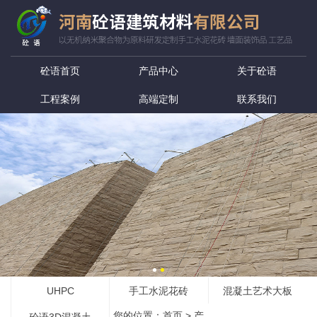
砼语首页
产品中心
关于砼语
工程案例
高端定制
联系我们
UHPC
手工水泥花砖
混凝土艺术大板
您的位置：
首页
>
产
砼语3D混凝土