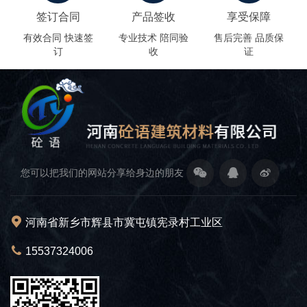
签订合同
产品签收
享受保障
有效合同 快速签
专业技术 陪同验
售后完善 品质保
订
收
证
您可以把我们的网站分享给身边的朋友
河南省新乡市辉县市冀屯镇宪录村工业区
15537324006