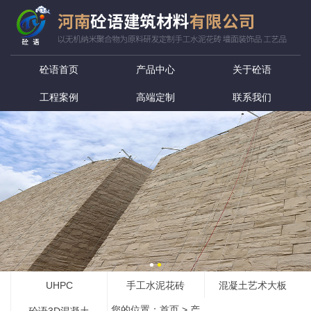
砼语首页
产品中心
关于砼语
工程案例
高端定制
联系我们
UHPC
手工水泥花砖
混凝土艺术大板
您的位置：
首页
>
产
砼语3D混凝土