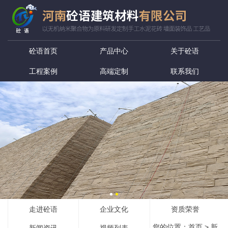
砼语首页
产品中心
关于砼语
工程案例
高端定制
联系我们
走进砼语
企业文化
资质荣誉
您的位置：
首页
>
新
新闻资讯
视频列表